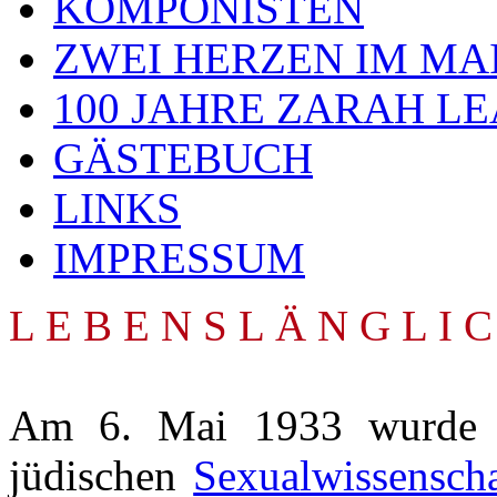
KOMPONISTEN
ZWEI HERZEN IM MA
100 JAHRE ZARAH L
GÄSTEBUCH
LINKS
IMPRESSUM
L E B E N S L Ä N G L I 
Am 6. Mai 1933 wurde 
jüdischen
Sexualwissensch